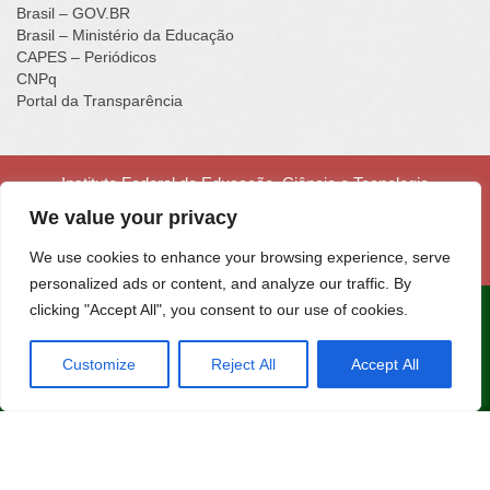
Brasil – GOV.BR
Brasil – Ministério da Educação
CAPES – Periódicos
CNPq
Portal da Transparência
Instituto Federal de Educação, Ciência e Tecnologia
Catarinense - Campus Luzerna
We value your privacy
Rua Vigário Frei João, nº 550, Centro - Luzerna - SC - CEP
89609-000 - Fone (49) 3523-4300
We use cookies to enhance your browsing experience, serve
personalized ads or content, and analyze our traffic. By
clicking "Accept All", you consent to our use of cookies.
Portal desenvolvido na
Fábrica de Software
do IFC
Campus
Araquari.
Customize
Reject All
Accept All