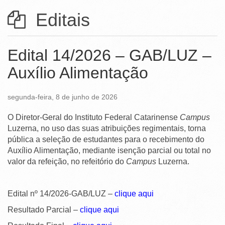
Ministério da Ciência, Tecnologia, Inovações e Comunicações
Editais
Ministério do Meio Ambiente
Ministério do Turismo
Edital 14/2026 – GAB/LUZ –
Ministério do Desenvolvimento Regional
Auxílio Alimentação
Controladoria-Geral da União
segunda-feira, 8 de junho de 2026
Ministério da Mulher, da Família e dos Direitos Humanos
O Diretor-Geral do Instituto Federal Catarinense
Campus
Secretaria-Geral
Luzerna, no uso das suas atribuições regimentais, torna
pública a seleção de estudantes para o recebimento do
Secretaria de Governo
Auxílio Alimentação, mediante isenção parcial ou total no
valor da refeição, no refeitório do
Campus
Luzerna.
Gabinete de Segurança Institucional
Advocacia-Geral da União
Edital nº 14/2026-GAB/LUZ –
clique aqui
Banco Central do Brasil
Resultado Parcial –
clique aqui
Planalto