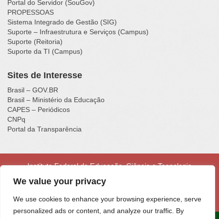
Portal do Servidor (SouGov)
PROPESSOAS
Sistema Integrado de Gestão (SIG)
Suporte – Infraestrutura e Serviços (Campus)
Suporte (Reitoria)
Suporte da TI (Campus)
Sites de Interesse
Brasil – GOV.BR
Brasil – Ministério da Educação
CAPES – Periódicos
CNPq
Portal da Transparência
Instituto Federal de Educação, Ciência e Tecnologia
Catarinense - Campus Luzerna
We value your privacy
Rua Vigário Frei João, nº 550, Centro - Luzerna - SC - CEP
89609-000 - Fone (49) 3523-4300
We use cookies to enhance your browsing experience, serve
personalized ads or content, and analyze our traffic. By