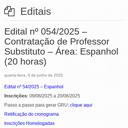
Ministério da Ciência, Tecnologia, Inovações e Comunicações
Editais
Ministério do Meio Ambiente
Ministério do Turismo
Edital nº 054/2025 –
Ministério do Desenvolvimento Regional
Contratação de Professor
Substituto – Área: Espanhol
Controladoria-Geral da União
(20 horas)
Ministério da Mulher, da Família e dos Direitos Humanos
Secretaria-Geral
quarta-feira, 4 de junho de 2025
Secretaria de Governo
Edital nº 54/2025 – Espanhol
Gabinete de Segurança Institucional
Inscrições:
09/06/2025 a 20/06/2025
Passo a passo para gerar GRU:
clique aqui
Advocacia-Geral da União
Retificação do cronograma
Banco Central do Brasil
Inscrições Homologadas
Planalto