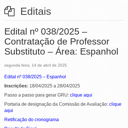
Ministério da Ciência, Tecnologia, Inovações e Comunicações
Editais
Ministério do Meio Ambiente
Ministério do Turismo
Edital nº 038/2025 –
Ministério do Desenvolvimento Regional
Contratação de Professor
Substituto – Área: Espanhol
Controladoria-Geral da União
Ministério da Mulher, da Família e dos Direitos Humanos
segunda-feira, 14 de abril de 2025
Secretaria-Geral
Edital nº 038/2025 – Espanhol
Secretaria de Governo
Inscrições:
18/04/2025 a 28/04/2025
Gabinete de Segurança Institucional
Passo a passo para gerar GRU:
clique aqui
Portaria de designação da Comissão de Avaliação:
clique
Advocacia-Geral da União
aqui
Banco Central do Brasil
Retificação do cronograma
Planalto