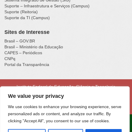
Sistema Integrado de Gestão (SIG)
Suporte – Infraestrutura e Serviços (Campus)
Suporte (Reitoria)
Suporte da TI (Campus)
Sites de Interesse
Brasil – GOV.BR
Brasil – Ministério da Educação
CAPES – Periódicos
CNPq
Portal da Transparência
Instituto Federal de Educação, Ciência e Tecnologia
Catarinense - Campus Luzerna
We value your privacy
Rua Vigário Frei João, nº 550, Centro - Luzerna - SC - CEP
89609-000 - Fone (49) 3523-4300
We use cookies to enhance your browsing experience, serve
personalized ads or content, and analyze our traffic. By
clicking "Accept All", you consent to our use of cookies.
Portal desenvolvido na
Fábrica de Software
do IFC