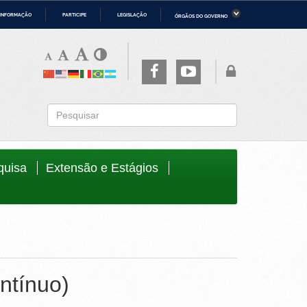
 INFORMAÇÃO
PARTICIPE
LEGISLAÇÃO
ÓRGÃOS DO GOVERNO
ério da Economia
Ministério da Infraestrutura
ério de Minas e Energia
Ministério da Ciência, Tecnologia,
Inovações e Comunicações
ério da Mulher, da Família e dos
Secretaria-Geral
os Humanos
to
quisa
Extensão e Estágios
ntínuo)