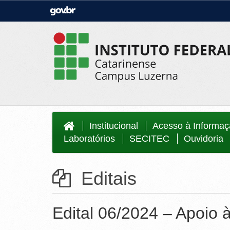
Casa Civil
Ministério da Justiça e Segurança Públi
Ministério da Agricultura, Pecuária e
Ministério da Educação
Abastecimento
Ministério do Meio Ambiente
Ministério do Turismo
Secretaria de Governo
Gabinete de Segurança Institucional
Institucional
Acesso à Informa
Laboratórios
SECITEC
Ouvidoria
Editais
Edital 06/2024 – Apoio 