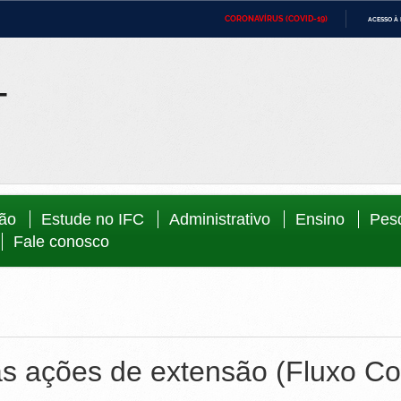
CORONAVÍRUS (COVID-19)
ACESSO À
ca
Ministério da Defesa
Ministério das Relações Exteriores
Minist
IR
PARA
Ministério da Cidadania
Ministério da Saúde
Minist
O
CONTEÚDO
Ministério do Desenvolvimento Regional
Controladoria-Geral da União
Minist
Direit
Advocacia-Geral da União
Banco Central do Brasil
Planal
ção
Estude no IFC
Administrativo
Ensino
Pes
Fale conosco
às ações de extensão (Fluxo Co