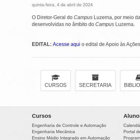
quinta-feira, 4 de abril de 2024
O Diretor-Geral do
Campus
Luzerna, por meio da
desenvolvidas no âmbito do
Campus
Luzerna.
EDITAL:
Acesse aqui
o edital de Apoio às Açõe
CURSOS
SECRETARIA
BIBLI
Cursos
Aluno
Engenharia de Controle e Automação
Calendá
Engenharia Mecânica
Portal d
Ensino Médio Integrado em Automação
Programa