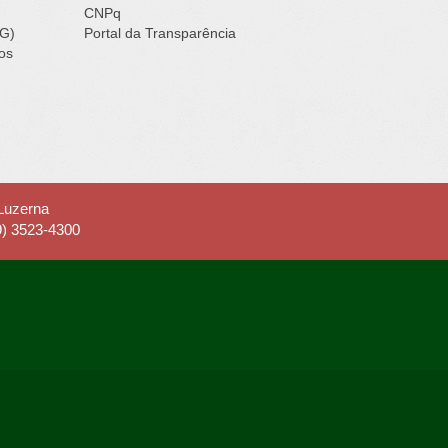
CNPq
IG)
Portal da Transparência
ços
 Luzerna
9) 3523-4300