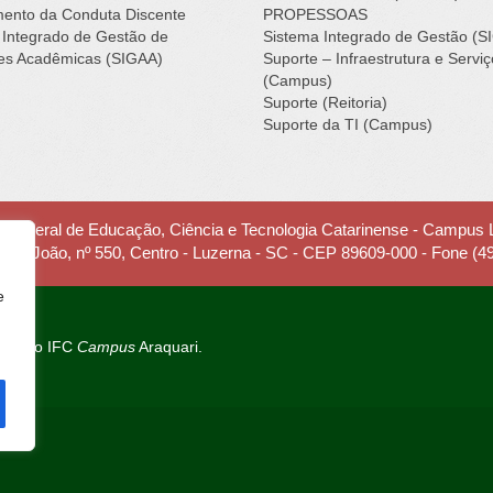
ento da Conduta Discente
PROPESSOAS
 Integrado de Gestão de
Sistema Integrado de Gestão (S
des Acadêmicas (SIGAA)
Suporte – Infraestrutura e Servi
(Campus)
Suporte (Reitoria)
Suporte da TI (Campus)
to Federal de Educação, Ciência e Tecnologia Catarinense - Campus
 Frei João, nº 550, Centro - Luzerna - SC - CEP 89609-000 - Fone (4
e
are
do IFC
Campus
Araquari.